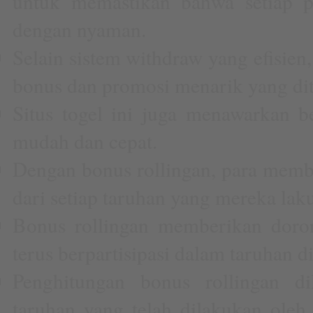
untuk memastikan bahwa setiap 
dengan nyaman.
Selain sistem withdraw yang efisien
bonus dan promosi menarik yang di
Situs togel ini juga menawarkan 
mudah dan cepat.
Dengan bonus rollingan, para mem
dari setiap taruhan yang mereka lak
Bonus rollingan memberikan dor
terus berpartisipasi dalam taruhan di
Penghitungan bonus rollingan d
taruhan yang telah dilakukan ole