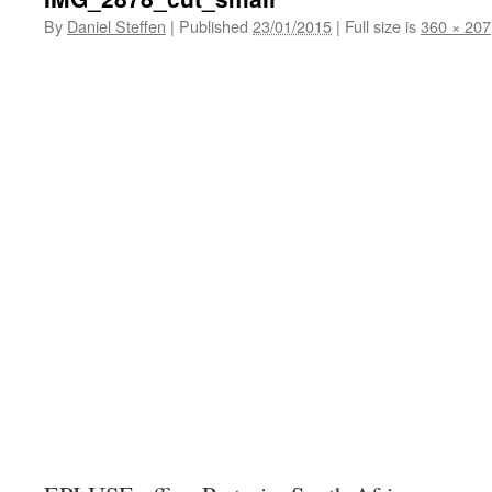
By
Daniel Steffen
|
Published
23/01/2015
|
Full size is
360 × 207