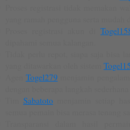
Proses registrasi tidak memakan w
yang ramah pengguna serta mudah di
Proses registrasi akun di
Togel15
dipahami semua kalangan.
Tidak perlu repot, siapa saja bisa 
yang ditawarkan oleh sistem
Togel1
Agen
Togel279
menjamin pengalama
dengan beberapa langkah sederhana 
Tim
Sabatoto
menjamin setiap hasi
semua pemain bisa merasa tenang sa
Transparansi dalam hasil perm