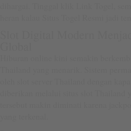
dihargai. Tinggal klik Link Togel, se
heran kalau Situs Togel Resmi jadi tem
Slot Digital Modern Menja
Global
Hiburan online kini semakin berkemba
Thailand yang menarik. Sistem perma
oleh slot server Thailand dengan kapa
diberikan melalui situs slot Thailand
tersebut makin diminati karena jackp
yang terkenal.