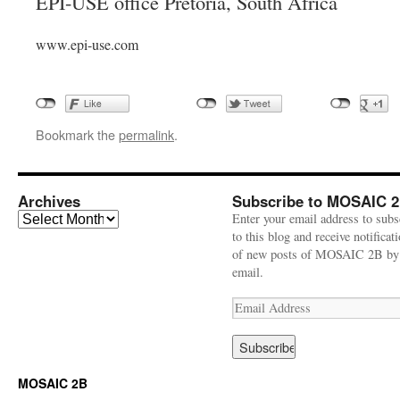
EPI-USE office Pretoria, South Africa
www.epi-use.com
Bookmark the
permalink
.
Archives
Subscribe to MOSAIC 
A
Enter your email address to subs
r
to this blog and receive notificat
c
of new posts of MOSAIC 2B by
h
email.
i
E
v
m
e
a
s
i
l
MOSAIC 2B
A