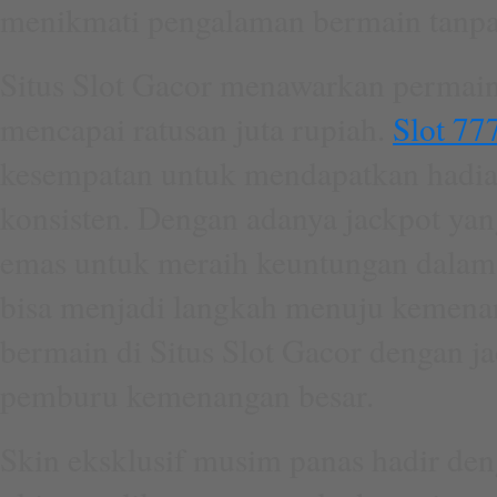
menikmati pengalaman bermain tanpa
Situs Slot Gacor menawarkan permain
mencapai ratusan juta rupiah.
Slot 77
kesempatan untuk mendapatkan hadia
konsisten. Dengan adanya jackpot ya
emas untuk meraih keuntungan dalam j
bisa menjadi langkah menuju kemena
bermain di Situs Slot Gacor dengan jac
pemburu kemenangan besar.
Skin eksklusif musim panas hadir deng