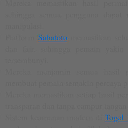
Mereka memastikan hasil perma
sehingga semua pengguna dapat m
manipulasi.
Platform
Sabatoto
memastikan selur
dan fair, sehingga pemain yakin
tersembunyi.
Mereka menjamin semua hasil p
membuat pemain semakin percaya pa
Mereka memastikan setiap hasil pe
transparan dan tanpa campur tangan
Sistem keamanan modern di
Togel 