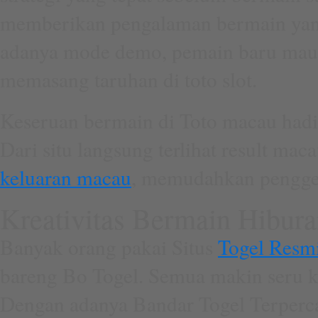
memberikan pengalaman bermain yang 
adanya mode demo, pemain baru maupu
memasang taruhan di toto slot.
Keseruan bermain di Toto macau hadir
Dari situ langsung terlihat result ma
keluaran macau
, memudahkan pengge
Kreativitas Bermain Hibura
Banyak orang pakai Situs
Togel Resm
bareng Bo Togel. Semua makin seru k
Dengan adanya Bandar Togel Terpercaya