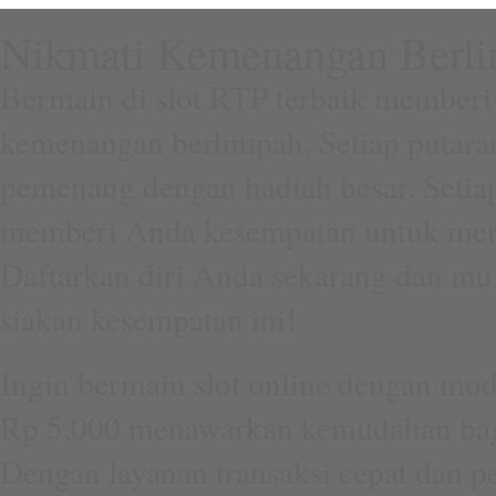
d
Nikmati Kemenangan Berlim
d
r
e
Bermain di slot RTP terbaik memberi
s
s
kemenangan berlimpah. Setiap putar
pemenang dengan hadiah besar. Setia
memberi Anda kesempatan untuk merai
Daftarkan diri Anda sekarang dan mul
siakan kesempatan ini!
Ingin bermain slot online dengan moda
Rp 5.000 menawarkan kemudahan bag
Dengan layanan transaksi cepat dan 